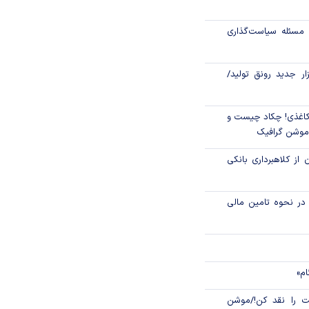
رکز مبادله ایران؛
مسئله سیاست‌گذاری
اتی در سیاهچاله
زار جدید رونق تولید/
اغذی! چکاد چیست و
/موشن گرافیک
 از کلاهبرداری بانکی
م در نحوه تامین مالی
ام»
 را نقد کن!/موشن