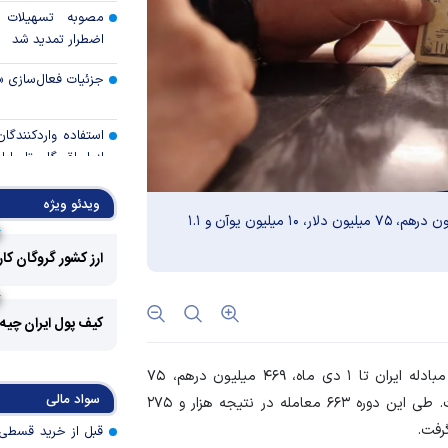
مصوبه تسهیلات 
اضطرار تمدید شد
جزئیات فعال‌سازی «
استفاده واردکنندگا
شد
ویدئو ویژه
رالی وال‌استریت، آسی
حجم کل معاملات سامانه ارز تجاری تا ۱ دی ماه، ۴۶۹ میلیون درهم، ۷۵ میلیون دلار، ۱۰ میلیون یوآن و ۱.۱
ارز کشور گروگان کا
جهان با افزایش 
مواجه است
کیف پول ایران چیه
تأمی
توسط بانک مسکن
، حجم کل معاملات سامانه ارز تجاری مرکز مبادله ایران تا ۱ دی ماه، ۴۶۹ میلیون درهم، ۷۵
پروژه‌ها در اولویت قر
سواد مالی
میلیون دلار، ۱۰ میلیون یوآن و ۱.۱ میلیون یورو بوده است. طی این دوره ۶۶۳ معامله در نتیجه هزار و ۲۷۵
اولویت‌های بانک
رفت.
اقتصاد جنگی