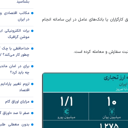
بشناسید
قیمت دلار و یورو م
مکاتب اقتصادی و 
امروز پنجشنبه ۱۵ مرداد ۱۴۰۵
در ایران
طریق کارگزاران یا بانک‌های عامل در این سامانه انجام
سقوط ارزهای صادر
برات الکترونیکی اب
کارت‌های بازرگانی
موشن گرافیک
خداحافظی با چک ک
چطور کار می‌کند؟ 
برای در امان ماندن
چه باید کرد؟
لزوم تغییر پارادای
اقتصاد
مزایای اوراق گام
صفر تا صد «اوراق گ
بدون معطلی طلبت