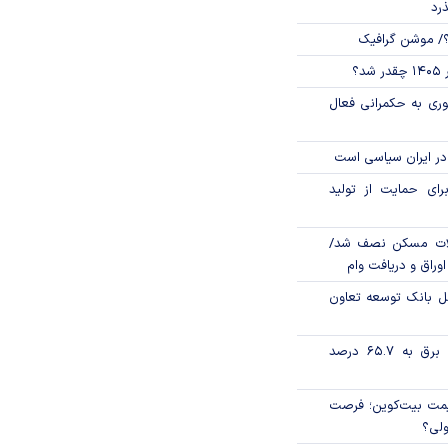
ذرد
؟/ موشن گرافیک
؟
وری به حکمرانی فعال
در ایران سیاسی است
رای حمایت از تولید
لات مسکن نصف شد/
وراق و دریافت وام
مل بانک توسعه تعاون
تورم فصلی بخش برق به ۶۵.۷ درصد
ی قیمت بیت‌کوین؛ فرصت
ولی؟