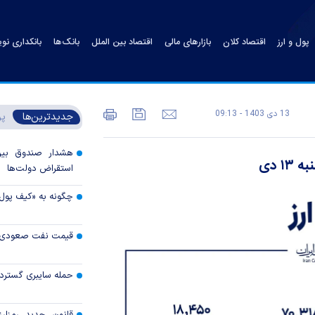
پول و ارز
اقتصاد کلان
بازارهای مالی
اقتصاد بین الملل
بانک‌ها
بانکداری نو
13 دی 1403 - 09:13
جدیدترین‌ها
پر
هشدار صندوق بین‌ا
۱ دی
استقراض دولت‌ها
چگونه به «کیف پول
قیمت نفت صعودی 
حمله سایبری گسترده