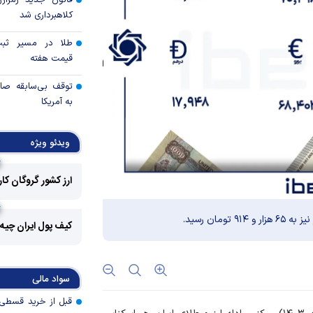
قانون جدید رمزارز
کلاهبرداری شد
طلا در مسیر ثبت 
قیمت هفته
توقف بی‌سابقه صا
به آمریکا
چرا گاز در اروپا گرا
ویدئو ویژه
مزیت رقابتی آینده
ارز کشور گروگان کا
عوارض هرمز؛ فرصت 
امنیت دریایی به درآم
کیف پول ایران چیه
کدام گروه‌های کالا
رویه جدید ارز اشخ
سواد مالی
جزئیات دستورالعمل 
تسعیر ارز واردات بدو