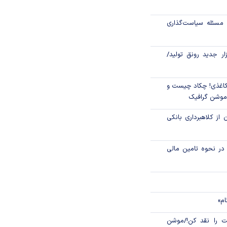
جهانی با شوک نفتی
مسئله سیاست‌گذاری
زار جدید رونق تولید/
اغذی! چکاد چیست و
/موشن گرافیک
 از کلاهبرداری بانکی
م در نحوه تامین مالی
ام»
 را نقد کن!/موشن