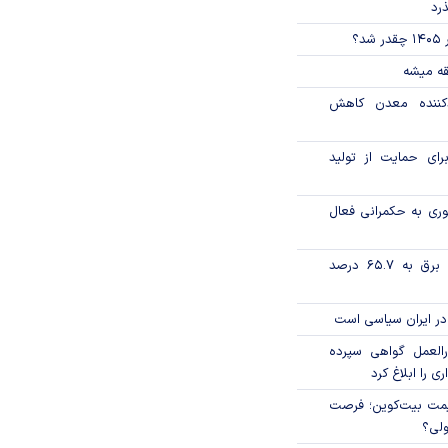
ذرد
؟
قه میشه
دکننده معدن کاهش
رای حمایت از تولید
وری به حکمرانی فعال
تورم فصلی بخش برق به ۶۵.۷ درصد
در ایران سیاسی است
العمل گواهی سپرده
ی را ابلاغ کرد
ی قیمت بیت‌کوین؛ فرصت
ولی؟