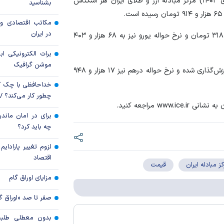
، در معاملات امروز (پنجشنبه ۱۳ دی ۱۴۰۳) مرکز مبادله ارز و طلای ایران هر اسکناس
بشناسید
رکود تورمی اقتصاد 
مکاتب اقتصادی و 
ناشی از جنگ ایران
در ایران
قیمت هر اسکناس یورو در مرکز مبادله ایران به ۷۰ هزار و ۳۱۸ تومان و نرخ حواله یورو نیز به ۶۸ هزار و ۴۰۳
برات الکترونیکی اب
موشن گرافیک
از سوی دیگر اسکناس درهم امارات ۱۸ هزار و ۴۵۰ تومان ارزش‌گذاری شده و نرخ حواله درهم نیز ۱۷ هزار و ۹۴۸
خداحافظی با چک ک
چطور کار می‌کند؟ 
w مراجعه کنید.
برای در امان ماندن
چه باید کرد؟
لزوم تغییر پارادای
اقتصاد
ز مبادله ایران
قیمت
مزایای اوراق گام
صفر تا صد «اوراق گ
بدون معطلی طلبت