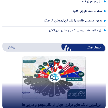
مزایای اوراق گام
صفر تا صد «اوراق گام»
بدون معطلی طلبت را نقد کن!/موشن گرافیک
لزوم توسعه ابزارهای تامین مالی غیربانکی
درباره 
بیشتر
اینفوگرافیک
بزرگترین بانک‌های مرکزی جهان از نظر مجموع دارایی‌ها