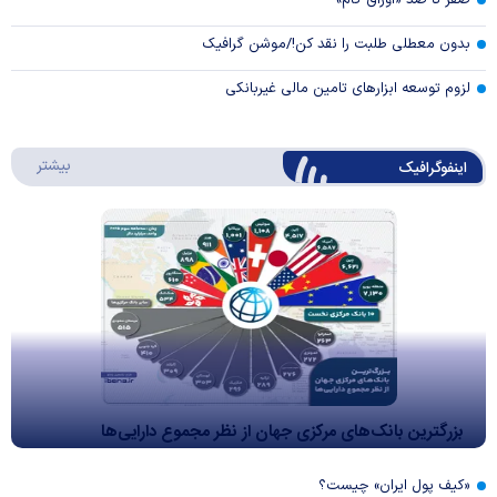
صفر تا صد «اوراق گام»
بدون معطلی طلبت را نقد کن!/موشن گرافیک
لزوم توسعه ابزارهای تامین مالی غیربانکی
درباره 
بیشتر
اینفوگرافیک
بزرگترین بانک‌های مرکزی جهان از نظر مجموع دارایی‌ها
«کیف پول ایران» چیست؟