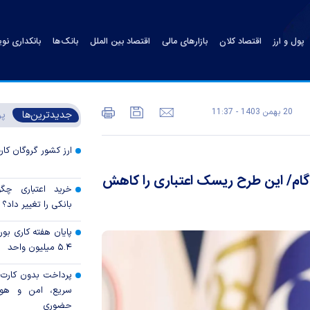
پول و ارز
اقتصاد کلان
بازارهای مالی
اقتصاد بین الملل
بانک‌ها
بانکداری نو
20 بهمن 1403 - 11:37
جدیدترین‌ها
پر
ارز کشور گروگان کار
گام/ این طرح ریسک اعتباری را کاهش
خرید اعتباری چگو
بانکی را تغییر داد؟
پایان هفته کاری ب
۵.۴ میلیون واحد
پرداخت بدون کارت با
سریع، امن و هوش
حضوری