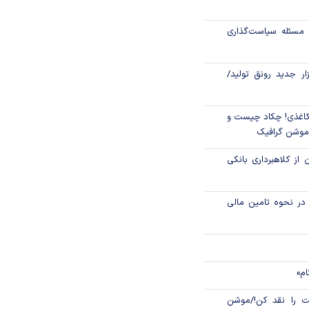
مسئله سیاست‌گذاری
ونی، سیاستی برای
زار جدید رونق تولید/
ک توسعه تعاون به
۱ مرداد، سالروز تأسیس
اغذی! چکاد چیست و
/موشن گرافیک
 از کلاهبرداری بانکی
م در نحوه تامین مالی
ام»
 را نقد کن!/موشن