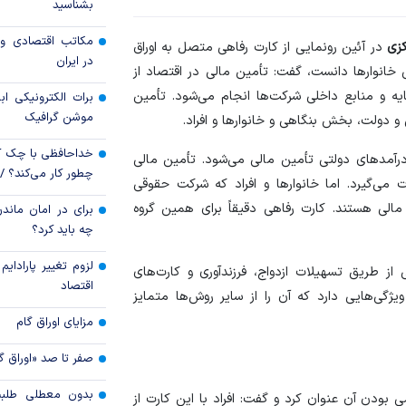
بشناسید
تولید
مکاتب اقتصادی و 
افزایش سپرده قان
کزی
در آئین رونمایی از کارت رفاهی متصل به اوراق
در ایران
مهار تورم
ی خانوار‌ها دانست، گفت: تأمین مالی در اقتصاد از
مایه و منابع داخلی شرکت‌ها انجام می‌شود. تأمین
برات الکترونیکی اب
پیام مدیرعامل بان
موشن گرافیک
دولت، بخش بنگاهی و خانوار‌ها و افراد.
مناسبت ۵
بانک
خداحافظی با چک ک
آمد‌های دولتی تأمین مالی می‌شود. تأمین مالی
چطور کار می‌کند؟ 
ت می‌گیرد. اما خانوار‌ها و افراد که شرکت حقوقی
لی هستند. کارت رفاهی دقیقاً برای همین گروه
برای در امان ماندن
چه باید کرد؟
لزوم تغییر پارادای
 از طریق تسهیلات ازدواج، فرزندآوری و کارت‌های
اقتصاد
یژگی‌هایی دارد که آن را از سایر روش‌ها متمایز
مزایای اوراق گام
صفر تا صد «اوراق گ
بدون معطلی طلبت
ی بودن آن عنوان کرد و گفت: افراد با این کارت از