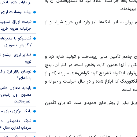
انک رفاه اجرا شده، اعلام کرد که دستورالعمل آن به
بر دارایی‌های بانکی
پیوندند.
ریشه نوسانات ارزی 
قیمت اوراق تسهی
 پولی، سایر بانک‌ها نیز وارد این حوزه شوند و از
جزئیات هزینه خرید ا
گفت‌وگو با مدیرعا
/ گزارش تصویری
ذخایر ارزی، پشتوانه 
نون جامع تأمین مالی زیرساخت و تولید اشاره کرد و
تورم
کی از آنها همین کارت رفاهی است. در کنار آن، پنج
نوسان بازار ارز؛ و
ی‌توان اینگونه تشریح کرد؛ گواهی‌های سپرده (اعم از
رسانه‌ای؟
تورینگ که ابلاغ شده و در حال اجراست و حواله و
بازدید معاون علمی
ده است.
معاون اول رئیس‌
انفورماتیک
اوراق یکی از روش‌های جدیدی است که برای تأمین
بانک مرکزی برای مه
شوک نقدینگی در
سرمایه‌گذاری سال ۲۰۲۶