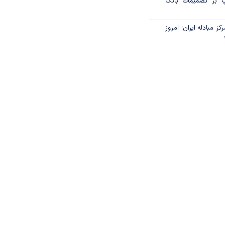
پ بر تصمیمات بانک
ز مبادله ایران؛ امروز