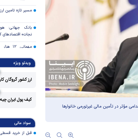
مسیر تازه تامین ارز 
بانک جهانی: هو
نجات» اقتصادهای ک
مهمانی ۱۲
ایران/ حمایت از اقشا
بسته‌های معیشتی
ویدئو ویژه
بازارهای آسیا صعود 
ارز کشور گروگان کا
تغییر زمان‌بندی ش
خانوار‌ها اعتبار 
کیف پول ایران چیه
می‌کنند
امی مؤثر در تأمین مالی غیرتورمی خانوار‌ها
بانک مرکزی: اصلا
تقاضاهای غیرواقعی 
سواد مالی
کنترل تورم؛ پیش‌شر