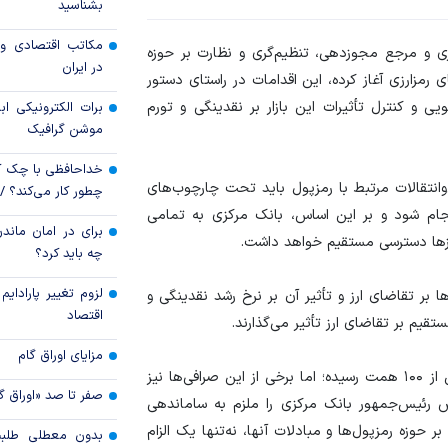
بشناسید
رکوردشکنی قیمت هف
مکاتب اقتصادی و 
ری و مرجع مجوزدهی، تنظیم‌گری و نظارت بر حوزه
جهانی
در ایران
ی رمزارزی آغاز کرده، این اقدامات در راستای دستور
پرداخت 
یی و کنترل تأثیرات این بازار بر نقدینگی و تورم
برات الکترونیکی اب
مسکن به آسیب‌
موشن گرافیک
هرمزگان
خداحافظی با چک ک
انتقالات مرتبط با رمزپول باید تحت چارچوب‌های
چطور کار می‌کند؟ 
م شود و بر این اساس، بانک مرکزی به تمامی
برای در امان ماندن
ارز‌ها دسترسی مستقیم خواهد داشت.
چه باید کرد؟
لزوم تغییر پارادای
ها بر تقاضای ارز و تأثیر آن بر نرخ رشد نقدینگی و
اقتصاد
ستقیم بر تقاضای ارز تأثیر می‌گذارند.
مزایای اوراق گام
حجم معاملات ماهانه صرافی‌های رمزارزی در ایران به بیش از ۱۰۰ همت رسیده؛ اما برخی از این صرافی‌ها نیز
صفر تا صد «اوراق گ
 رئیس‌جمهور بانک مرکزی را ملزم به ساماندهی
وزه رمزپول‌ها و مبادلات آنها، نه‌تنها یک الزام
بدون معطلی طلبت