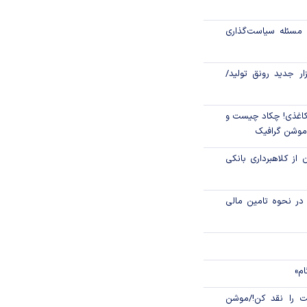
تگی طلا در بازار‌
مسئله سیاست‌گذاری
۲۲۰۰ میلیارد ریال وام ودیعه
زار جدید رونق تولید/
دیدگان جنگ در
اغذی! چکاد چیست و
/موشن گرافیک
 از کلاهبرداری بانکی
م در نحوه تامین مالی
ام»
 را نقد کن!/موشن