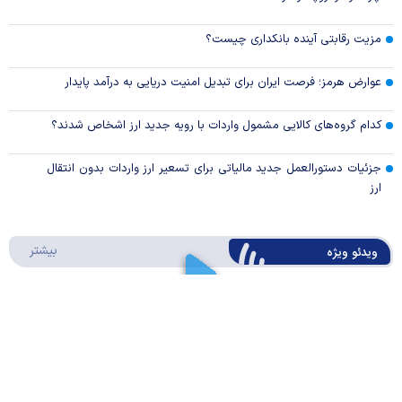
مزیت رقابتی آینده بانکداری چیست؟
عوارض هرمز؛ فرصت ایران برای تبدیل امنیت دریایی به درآمد پایدار
کدام گروه‌های کالایی مشمول واردات با رویه جدید ارز اشخاص شدند؟
جزئیات دستورالعمل جدید مالیاتی برای تسعیر ارز واردات بدون انتقال
ارز
درباره 
بیشتر
ویدئو ویژه
ارز کشور گروگان کارت‌های بازرگانی
Play
کیف پول ایران چیه؟/ موشن گرافیک
Video
Play