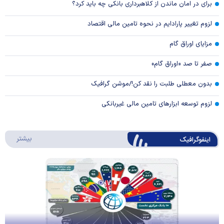
برای در امان ماندن از کلاهبرداری بانکی چه باید کرد؟
لزوم تغییر پارادایم در نحوه تامین مالی اقتصاد
مزایای اوراق گام
صفر تا صد «اوراق گام»
بدون معطلی طلبت را نقد کن!/موشن گرافیک
لزوم توسعه ابزارهای تامین مالی غیربانکی
درباره 
بیشتر
اینفوگرافیک