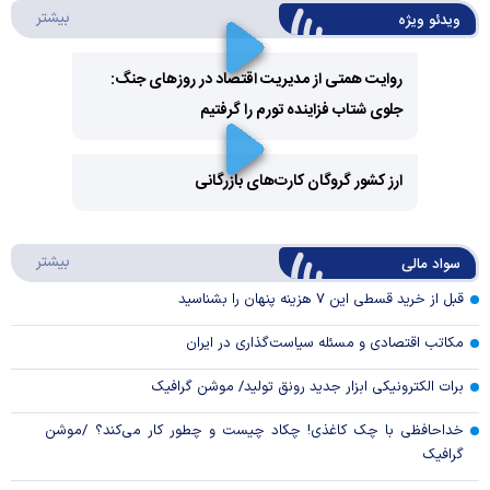
درباره 
بیشتر
ویدئو ویژه
روایت همتی از مدیریت اقتصاد در روزهای جنگ:
جلوی شتاب فزاینده تورم را گرفتیم
Play
Video
ارز کشور گروگان کارت‌های بازرگانی
Play
درباره
بیشتر
سواد مالی
Video
قبل از خرید قسطی این ۷ هزینه پنهان را بشناسید
مکاتب اقتصادی و مسئله سیاست‌گذاری در ایران
برات الکترونیکی ابزار جدید رونق تولید/ موشن گرافیک
خداحافظی با چک کاغذی! چکاد چیست و چطور کار می‌کند؟ /موشن
گرافیک