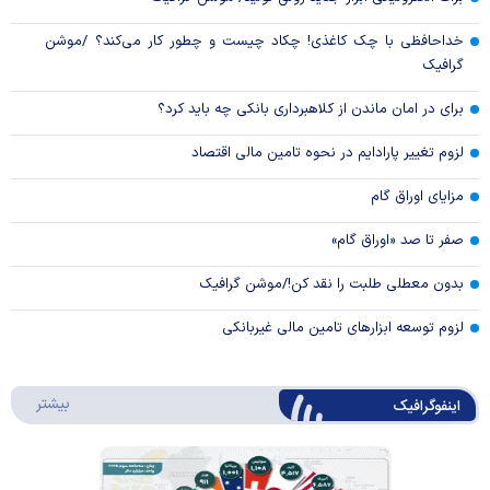
خداحافظی با چک کاغذی! چکاد چیست و چطور کار می‌کند؟ /موشن
گرافیک
برای در امان ماندن از کلاهبرداری بانکی چه باید کرد؟
لزوم تغییر پارادایم در نحوه تامین مالی اقتصاد
مزایای اوراق گام
صفر تا صد «اوراق گام»
بدون معطلی طلبت را نقد کن!/موشن گرافیک
لزوم توسعه ابزارهای تامین مالی غیربانکی
درباره 
بیشتر
اینفوگرافیک