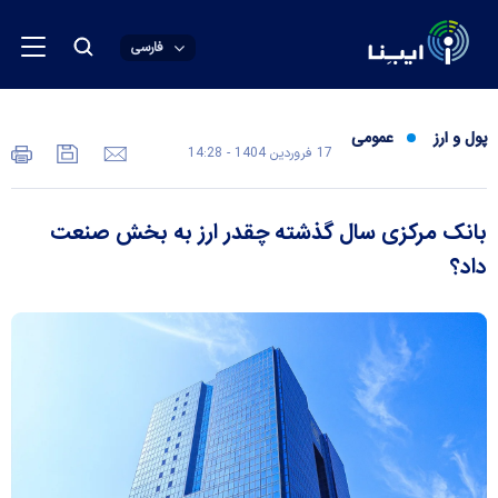
فارسی
پول و ارز
عمومی
17 فروردين 1404 - 14:28
بانک مرکزی سال گذشته چقدر ارز به بخش صنعت
داد؟