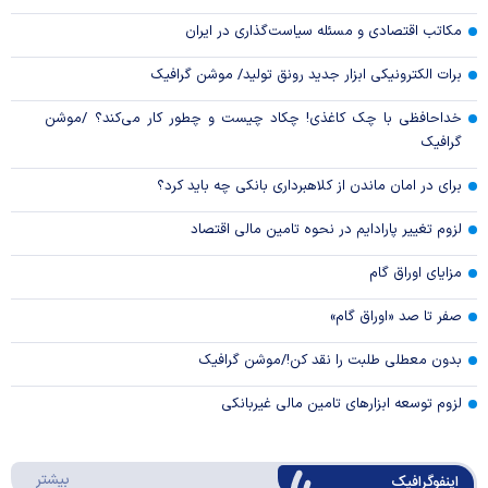
مکاتب اقتصادی و مسئله سیاست‌گذاری در ایران
برات الکترونیکی ابزار جدید رونق تولید/ موشن گرافیک
خداحافظی با چک کاغذی! چکاد چیست و چطور کار می‌کند؟ /موشن
گرافیک
برای در امان ماندن از کلاهبرداری بانکی چه باید کرد؟
لزوم تغییر پارادایم در نحوه تامین مالی اقتصاد
مزایای اوراق گام
صفر تا صد «اوراق گام»
بدون معطلی طلبت را نقد کن!/موشن گرافیک
لزوم توسعه ابزارهای تامین مالی غیربانکی
درباره 
بیشتر
اینفوگرافیک