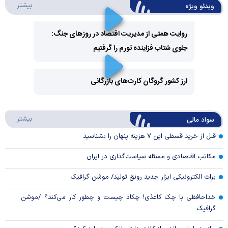
درباره 
بیشتر
ویدئو ویژه
روایت همتی از مدیریت اقتصاد در روزهای جنگ:
جلوی شتاب فزاینده تورم را گرفتیم
Play
Video
ارز کشور گروگان کارت‌های بازرگانی
Play
درباره
بیشتر
سواد مالی
Video
قبل از خرید قسطی این ۷ هزینه پنهان را بشناسید
مکاتب اقتصادی و مسئله سیاست‌گذاری در ایران
برات الکترونیکی ابزار جدید رونق تولید/ موشن گرافیک
خداحافظی با چک کاغذی! چکاد چیست و چطور کار می‌کند؟ /موشن
گرافیک