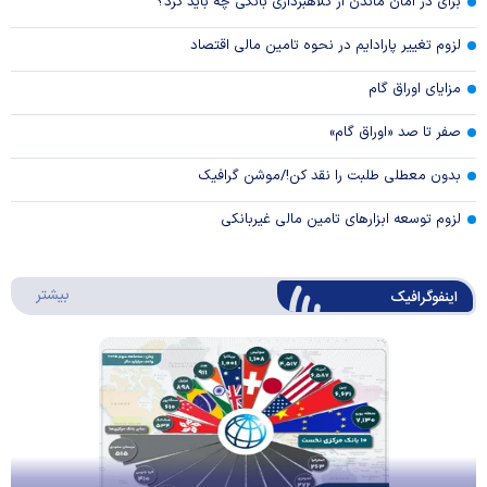
برای در امان ماندن از کلاهبرداری بانکی چه باید کرد؟
لزوم تغییر پارادایم در نحوه تامین مالی اقتصاد
مزایای اوراق گام
صفر تا صد «اوراق گام»
بدون معطلی طلبت را نقد کن!/موشن گرافیک
لزوم توسعه ابزارهای تامین مالی غیربانکی
درباره 
بیشتر
اینفوگرافیک