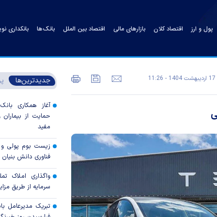
پول و ارز
اقتصاد کلان
بازارهای مالی
اقتصاد بین الملل
بانک‌ها
بانکداری نو
17 ارديبهشت 1404 - 11:26
جدیدترین‌ها
پر
آغاز همکاری بانک
ی
حمایت از بیماران و
مفید
زیست بوم پولی و ب
فناوری دانش بنیان
واگذاری املاک تمل
سرمایه از طریق مزا
تبریک مدیرعامل با