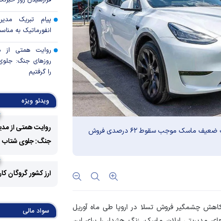
فرارسیدن روز خبرنگا
پیام تبریک مدی
انفورماتیک به مناسب
روایت همتی از م
روزهای جنگ: جلوی 
را گرفتیم
صدرنشینی دارویی‌ه
ویدئو ویژه
استودیو تازه‌های
روایت همتی از مدی
عبدالناصر همتی آغاز 
گزارش‌ها حاکی‌است که ورود رقبای قدرتمند چینی و مدیریت ضعیف ماسک موجب سقوط ۶۲ درصدی فروش
جنگ: جلوی شتاب فزا
آرایش جنگی بانک 
تورم و حفظ ثبات
ارز کشور گروگان کا
مهم‌ترین پروژه همتی د
کاهش چشمگیر فروش تسلا در اروپا طی ماه آوریل
نفت، واسطه‌گری م
سواد مالی
اتکای اقتصاد
های مدیریتی ایلان ماسک، زنگ هشدار را برای این