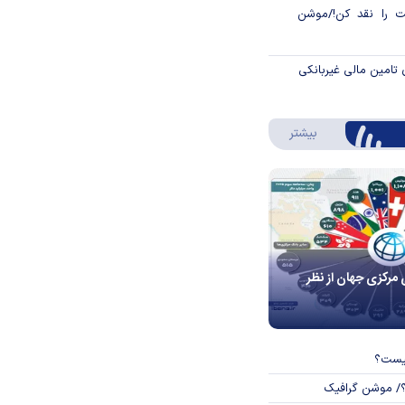
 را نقد کن!/موشن
 تامین مالی غیربانکی
درباره اینفوگرافیک
بیشتر
 مرکزی جهان از نظر
چیست؟
؟/ موشن گرافیک