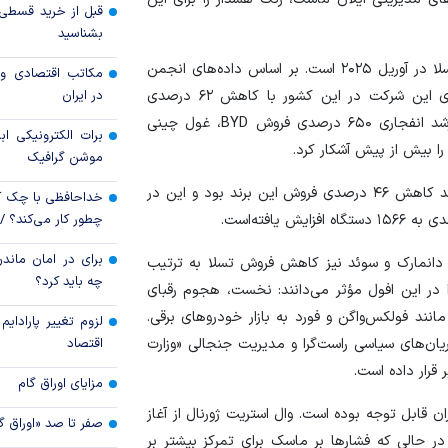
بشناسید
خدمات بانک تجارت 
گزارش‌های جدید از بازار اروپا حاکی از افت شدید فروش تسلا در آوریل ۲۰۲۵ است. بر اساس داده‌های انجمن
مکاتب اقتصادی و 
رئیس کل بانک م
تولیدکنندگان خودرو بریتانیا (SMMT)، ثبت‌نام خودرو‌های این شرکت در این کشور با کاهش ۶۲ درصدی
در ایران
مطبوعاتی بازار پول و
نسبت به سال گذشته به ۵۱۲ دستگاه رسید. در مقابل، رشد انفجاری ۶۵۰ درصدی فروش BYD، غول چینی
برات الکترونیکی اب
موشن گرافیک
آلمان به عنوان میزبان تنها کارخانه تسلا در اروپا، نیز شاهد کاهش ۴۶ درصدی فروش این برند بود و این در
خداحافظی با چک ک
چطور کار می‌کند؟ 
برای در امان ماندن
ه، دانمارک و سوئد نیز کاهش فروش تسلا به ترتیب
چه باید کرد؟
لی را در این افول مؤثر می‌دانند: نخست، هجوم رقبای
 سنتی مانند فولکس‌واگن و فورد به بازار خودرو‌های برقی.
لزوم تغییر پارادای
ان‌های سیاسی راست‌گرا و مدیریت جنجالی «وزارت
اقتصاد
 قرار داده است.
مزایای اوراق گام
 قابل توجه بوده است. وال استریت ژورنال از آغاز
صفر تا صد «اوراق گ
در حالی که فشار‌ها بر ماسک برای تمرکز بیشتر بر