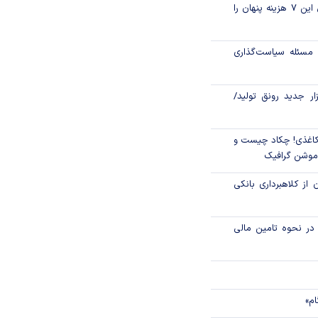
قبل از خرید قسطی این ۷ هزینه پنهان را
در یک نگاه
مسئله سیاست‌گذاری
رکزی از موسسه
 ارز بازدید کرد
زار جدید رونق تولید/
اغذی! چکاد چیست و
/موشن گرافیک
 از کلاهبرداری بانکی
م در نحوه تامین مالی
ام»