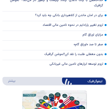
خداحافظی با چک کاغذی! چکاد چیست و چطور کار می‌کند؟ /موشن
گرافیک
برای در امان ماندن از کلاهبرداری بانکی چه باید کرد؟
لزوم تغییر پارادایم در نحوه تامین مالی اقتصاد
مزایای اوراق گام
صفر تا صد «اوراق گام»
بدون معطلی طلبت را نقد کن!/موشن گرافیک
لزوم توسعه ابزارهای تامین مالی غیربانکی
درباره 
بیشتر
اینفوگرافیک