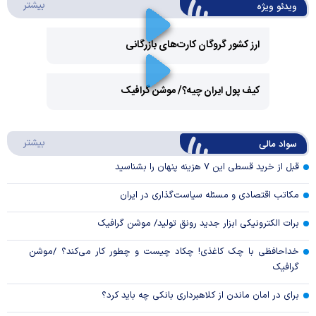
درباره 
بیشتر
ویدئو ویژه
ارز کشور گروگان کارت‌های بازرگانی
Play
کیف پول ایران چیه؟/ موشن گرافیک
Video
Play
درباره
بیشتر
سواد مالی
Video
قبل از خرید قسطی این ۷ هزینه پنهان را بشناسید
مکاتب اقتصادی و مسئله سیاست‌گذاری در ایران
برات الکترونیکی ابزار جدید رونق تولید/ موشن گرافیک
خداحافظی با چک کاغذی! چکاد چیست و چطور کار می‌کند؟ /موشن
گرافیک
برای در امان ماندن از کلاهبرداری بانکی چه باید کرد؟