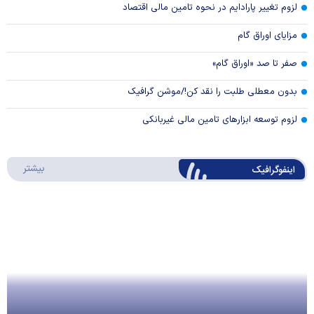
لزوم تغییر پارادایم در نحوه تامین مالی اقتصاد
مزایای اوراق گام
صفر تا صد «اوراق گام»
بدون معطلی طلبت را نقد کن!/موشن گرافیک
لزوم توسعه ابزارهای تامین مالی غیربانکی
درباره 
بیشتر
اینفوگرافیک