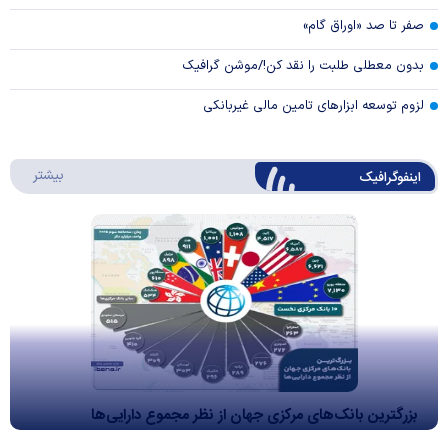
صفر تا صد «اوراق گام»
بدون معطلی طلبت را نقد کن!/موشن گرافیک
لزوم توسعه ابزارهای تامین مالی غیربانکی
درباره 
بیشتر
اینفوگرافیک
بزرگترین بانک‌های مرکزی جهان از نظر مجموع دارایی‌ها