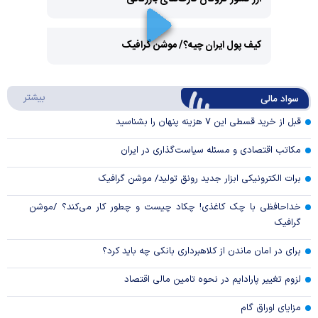
Play
کیف پول ایران چیه؟/ موشن گرافیک
Video
Play
درباره
بیشتر
سواد مالی
Video
قبل از خرید قسطی این ۷ هزینه پنهان را بشناسید
مکاتب اقتصادی و مسئله سیاست‌گذاری در ایران
برات الکترونیکی ابزار جدید رونق تولید/ موشن گرافیک
خداحافظی با چک کاغذی! چکاد چیست و چطور کار می‌کند؟ /موشن
گرافیک
برای در امان ماندن از کلاهبرداری بانکی چه باید کرد؟
لزوم تغییر پارادایم در نحوه تامین مالی اقتصاد
مزایای اوراق گام