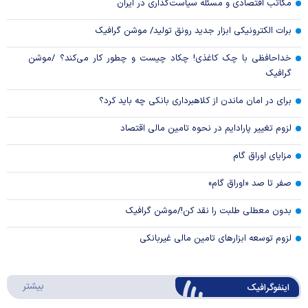
مکاتب اقتصادی و مسئله سیاست‌گذاری در ایران
برات الکترونیکی ابزار جدید رونق تولید/ موشن گرافیک
خداحافظی با چک کاغذی! چکاد چیست و چطور کار می‌کند؟ /موشن
گرافیک
برای در امان ماندن از کلاهبرداری بانکی چه باید کرد؟
لزوم تغییر پارادایم در نحوه تامین مالی اقتصاد
مزایای اوراق گام
صفر تا صد «اوراق گام»
بدون معطلی طلبت را نقد کن!/موشن گرافیک
لزوم توسعه ابزارهای تامین مالی غیربانکی
درباره 
بیشتر
اینفوگرافیک