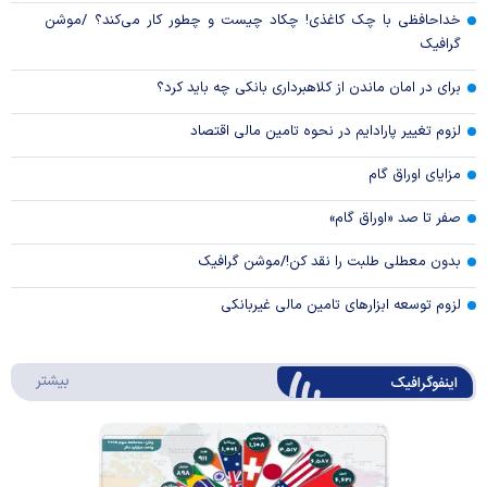
خداحافظی با چک کاغذی! چکاد چیست و چطور کار می‌کند؟ /موشن
گرافیک
برای در امان ماندن از کلاهبرداری بانکی چه باید کرد؟
لزوم تغییر پارادایم در نحوه تامین مالی اقتصاد
مزایای اوراق گام
صفر تا صد «اوراق گام»
بدون معطلی طلبت را نقد کن!/موشن گرافیک
لزوم توسعه ابزارهای تامین مالی غیربانکی
درباره 
بیشتر
اینفوگرافیک