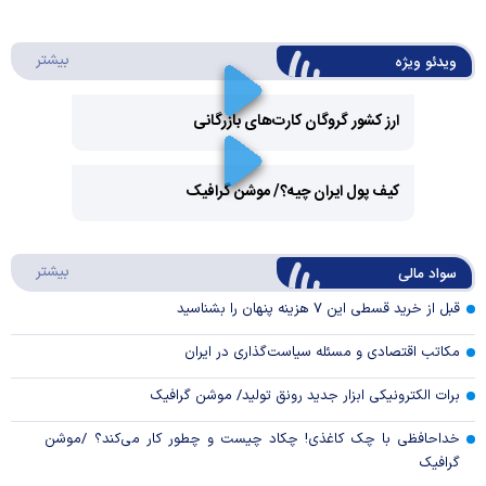
درباره 
بیشتر
ویدئو ویژه
ارز کشور گروگان کارت‌های بازرگانی
Play
کیف پول ایران چیه؟/ موشن گرافیک
Video
Play
درباره
بیشتر
سواد مالی
Video
قبل از خرید قسطی این ۷ هزینه پنهان را بشناسید
مکاتب اقتصادی و مسئله سیاست‌گذاری در ایران
برات الکترونیکی ابزار جدید رونق تولید/ موشن گرافیک
خداحافظی با چک کاغذی! چکاد چیست و چطور کار می‌کند؟ /موشن
گرافیک