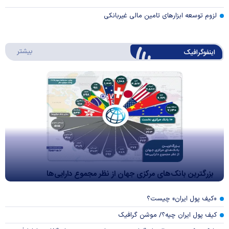
لزوم توسعه ابزارهای تامین مالی غیربانکی
درباره 
بیشتر
اینفوگرافیک
بزرگترین بانک‌های مرکزی جهان از نظر مجموع دارایی‌ها
«کیف پول ایران» چیست؟
کیف پول ایران چیه؟/ موشن گرافیک