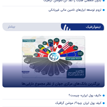
بدون معطلی طلبت را نقد کن!/موشن گرافیک
لزوم توسعه ابزارهای تامین مالی غیربانکی
درباره 
بیشتر
اینفوگرافیک
بزرگترین بانک‌های مرکزی جهان از نظر مجموع دارایی‌ها
«کیف پول ایران» چیست؟
کیف پول ایران چیه؟/ موشن گرافیک