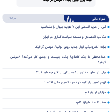
کیف پول ایران چیه؟/ موشن گرافیک
Video
Play
درباره
بیشتر
سواد مالی
Video
قبل از خرید قسطی این ۷ هزینه پنهان را بشناسید
مکاتب اقتصادی و مسئله سیاست‌گذاری در ایران
برات الکترونیکی ابزار جدید رونق تولید/ موشن گرافیک
خداحافظی با چک کاغذی! چکاد چیست و چطور کار می‌کند؟ /موشن
گرافیک
برای در امان ماندن از کلاهبرداری بانکی چه باید کرد؟
لزوم تغییر پارادایم در نحوه تامین مالی اقتصاد
مزایای اوراق گام
صفر تا صد «اوراق گام»