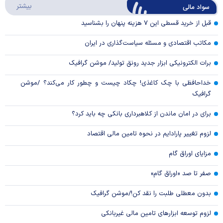
درباره
بیشتر
سواد مالی
Video
قبل از خرید قسطی این ۷ هزینه پنهان را بشناسید
مکاتب اقتصادی و مسئله سیاست‌گذاری در ایران
برات الکترونیکی ابزار جدید رونق تولید/ موشن گرافیک
خداحافظی با چک کاغذی! چکاد چیست و چطور کار می‌کند؟ /موشن
گرافیک
برای در امان ماندن از کلاهبرداری بانکی چه باید کرد؟
لزوم تغییر پارادایم در نحوه تامین مالی اقتصاد
مزایای اوراق گام
صفر تا صد «اوراق گام»
بدون معطلی طلبت را نقد کن!/موشن گرافیک
لزوم توسعه ابزارهای تامین مالی غیربانکی