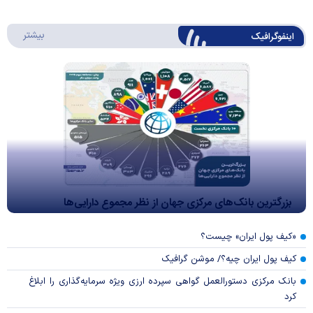
درباره 
بیشتر
اینفوگرافیک
بزرگترین بانک‌های مرکزی جهان از نظر مجموع دارایی‌ها
«کیف پول ایران» چیست؟
کیف پول ایران چیه؟/ موشن گرافیک
بانک مرکزی دستورالعمل گواهی سپرده ارزی ویژه سرمایه‌گذاری را ابلاغ
کرد