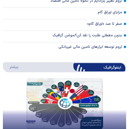
لزوم تغییر پارادایم در نحوه تامین مالی اقتصاد
مزایای اوراق گام
صفر تا صد «اوراق گام»
بدون معطلی طلبت را نقد کن!/موشن گرافیک
لزوم توسعه ابزارهای تامین مالی غیربانکی
درباره 
بیشتر
اینفوگرافیک