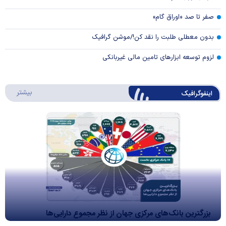
صفر تا صد «اوراق گام»
بدون معطلی طلبت را نقد کن!/موشن گرافیک
لزوم توسعه ابزارهای تامین مالی غیربانکی
درباره 
بیشتر
اینفوگرافیک
بزرگترین بانک‌های مرکزی جهان از نظر مجموع دارایی‌ها