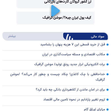
ارز کشور گروگان کارت‌های بازرگانی
Play
کیف پول ایران چیه؟/ موشن گرافیک
Video
Play
درباره
بیشتر
سواد مالی
Video
قبل از خرید قسطی این ۷ هزینه پنهان را بشناسید
مکاتب اقتصادی و مسئله سیاست‌گذاری در ایران
برات الکترونیکی ابزار جدید رونق تولید/ موشن گرافیک
خداحافظی با چک کاغذی! چکاد چیست و چطور کار می‌کند؟ /موشن
گرافیک
برای در امان ماندن از کلاهبرداری بانکی چه باید کرد؟
لزوم تغییر پارادایم در نحوه تامین مالی اقتصاد
مزایای اوراق گام