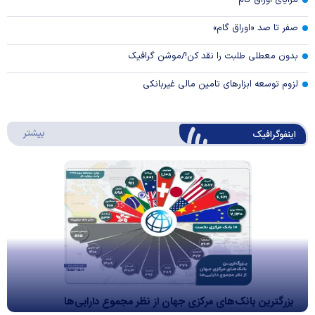
صفر تا صد «اوراق گام»
بدون معطلی طلبت را نقد کن!/موشن گرافیک
لزوم توسعه ابزارهای تامین مالی غیربانکی
درباره 
بیشتر
اینفوگرافیک
بزرگترین بانک‌های مرکزی جهان از نظر مجموع دارایی‌ها