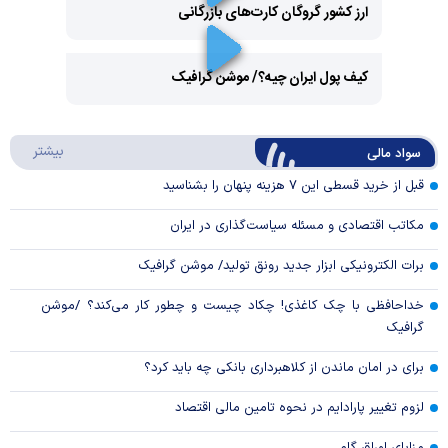
ارز کشور گروگان کارت‌های بازرگانی
Play
کیف پول ایران چیه؟/ موشن گرافیک
Video
Play
درباره
بیشتر
سواد مالی
Video
قبل از خرید قسطی این ۷ هزینه پنهان را بشناسید
مکاتب اقتصادی و مسئله سیاست‌گذاری در ایران
برات الکترونیکی ابزار جدید رونق تولید/ موشن گرافیک
خداحافظی با چک کاغذی! چکاد چیست و چطور کار می‌کند؟ /موشن
گرافیک
برای در امان ماندن از کلاهبرداری بانکی چه باید کرد؟
لزوم تغییر پارادایم در نحوه تامین مالی اقتصاد
مزایای اوراق گام