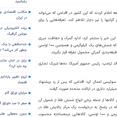
بشناسید
رکود تورمی اقتصاد 
مکاتب اقتصادی و 
عه اعلام کردند که این کشور در اقدامی که می‌تواند
ناشی از جنگ ایران
در ایران
نبها را نیز دچار تلاطم کند، تعرفه‌هایی را برای
برات الکترونیکی اب
موشن گرافیک
 این خبر را منتشر کرد، اداره گمرک و حفاظت مرزی
خداحافظی با چک ک
آمریکا در نامه‌ای رسمی به تاریخ ۳۱ ژوئیه اعلام کرده است که شمش‌های یک کیلوگرمی و همچنین ۱۰۰ اونسی
چطور کار می‌کند؟ 
 طبقه‌بندی گمرکی مشمول تعرفه قرار بگیرند.
برای در امان ماندن
لد ترامپ، رئیس جمهور آمریکا، ده‌ها شریک تجاری
چه باید کرد؟
لزوم تغییر پارادای
۳۹ درصدی برای کالا‌های سوئیسی اعمال کرد؛ اقدامی که پس از رد پیشنهاد
اقتصاد
مزایای اوراق گام
 کالا‌ها از جمله برخی انواع شمش طلا از شمول آن
صفر تا صد «اوراق گ
که در پاسخ به درخواست یک مرکز پالایش طلا در
بدون معطلی طلبت
سوئیس صادر شده است، می‌گوید شمش‌های یک کیلوگرمی و ۱۰۰ اونسی، کالا‌هایی نیمه‌ساخته محسوب