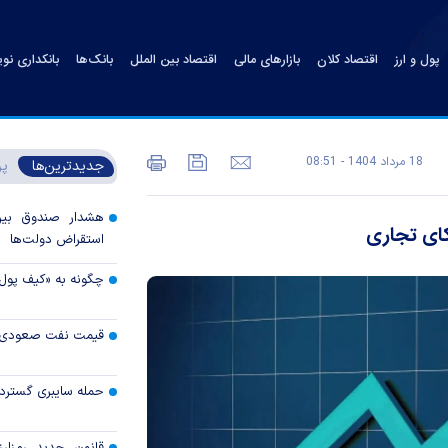
پول و ارز
اقتصاد کلان
بازارهای مالی
اقتصاد بین الملل
بانک‌ها
بانکداری نو
18 مرداد 1404 - 08:51
جدیدترین‌ها
پر
هشدار صندوق بین‌ا
رکای تجاری
استقراض دولت‌ها
چگونه به «کیف پول
قیمت نفت صعودی 
حمله سایبری گسترده