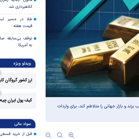
قانون جدید رمزارز
کلاهبرداری شد
طلا در مسیر ثبت 
قیمت هفته
توقف بی‌سابقه صا
به آمریکا
چرا گاز در اروپا گرا
ویدئو ویژه
مزیت رقابتی آینده
ارز کشور گروگان کا
عوارض هرمز؛ فرصت 
امنیت دریایی به درآم
کیف پول ایران چیه
ند و بازار جهانی را متلاطم کند، برای واردات
کدام گروه‌های کالا
رویه جدید ارز اشخ
سواد مالی
جزئیات دستورالعمل 
تسعیر ارز واردات بدو