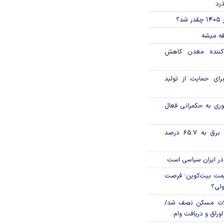
ذرد
؟
قه میشه
دکننده معدن کاهش
رای حمایت از تولید
وری به حکمرانی فعال
تورم فصلی بخش برق به ۶۵.۷ درصد
در ایران سیاسی است
ی قیمت بیت‌کوین؛ فرصت
ولی؟
لات مسکن نصف شد/
وراق و دریافت وام