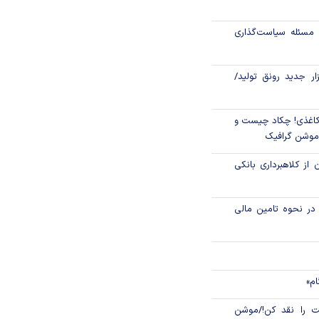
جهانی با شوک نفتی
مسئله سیاست‌گذاری
زار جدید رونق تولید/
اغذی! چکاد چیست و
/موشن گرافیک
 از کلاهبرداری بانکی
م در نحوه تامین مالی
ام»
 را نقد کن!/موشن