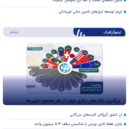
بدون معطلی طلبت را نقد کن!/موشن گرافیک
لزوم توسعه ابزارهای تامین مالی غیربانکی
درباره 
بیشتر
اینفوگرافیک
بزرگترین بانک‌های مرکزی جهان از نظر مجموع دارایی‌ها
ارز کشور گروگان کارت‌های بازرگانی
پایان هفته کاری بورس با شکستن سقف ۵.۴ میلیون واحد