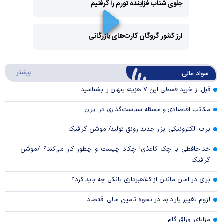
جلوی شتاب فزاینده تورم را گرفتیم
Play
Video
ارز کشور گروگان کارت‌های بازرگانی
Play
درباره
بیشتر
سواد مالی
Video
قبل از خرید قسطی این ۷ هزینه پنهان را بشناسید
مکاتب اقتصادی و مسئله سیاست‌گذاری در ایران
برات الکترونیکی ابزار جدید رونق تولید/ موشن گرافیک
خداحافظی با چک کاغذی! چکاد چیست و چطور کار می‌کند؟ /موشن
گرافیک
برای در امان ماندن از کلاهبرداری بانکی چه باید کرد؟
لزوم تغییر پارادایم در نحوه تامین مالی اقتصاد
مزایای اوراق گام