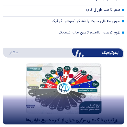
صفر تا صد «اوراق گام»
بدون معطلی طلبت را نقد کن!/موشن گرافیک
لزوم توسعه ابزارهای تامین مالی غیربانکی
درباره 
بیشتر
اینفوگرافیک
بزرگترین بانک‌های مرکزی جهان از نظر مجموع دارایی‌ها