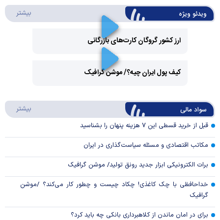
درباره 
بیشتر
ویدئو ویژه
ارز کشور گروگان کارت‌های بازرگانی
Play
کیف پول ایران چیه؟/ موشن گرافیک
Video
Play
درباره
بیشتر
سواد مالی
Video
قبل از خرید قسطی این ۷ هزینه پنهان را بشناسید
مکاتب اقتصادی و مسئله سیاست‌گذاری در ایران
برات الکترونیکی ابزار جدید رونق تولید/ موشن گرافیک
خداحافظی با چک کاغذی! چکاد چیست و چطور کار می‌کند؟ /موشن
گرافیک
برای در امان ماندن از کلاهبرداری بانکی چه باید کرد؟