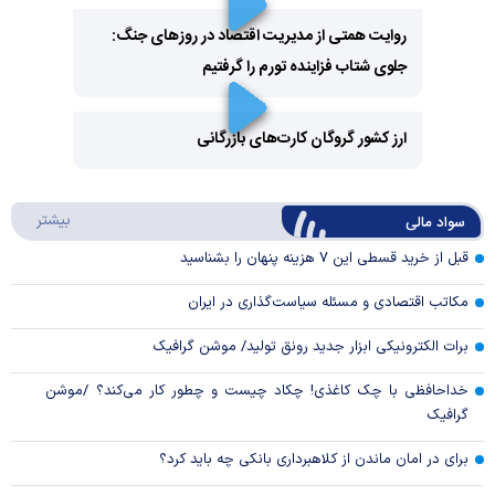
روایت همتی از مدیریت اقتصاد در روزهای جنگ:
جلوی شتاب فزاینده تورم را گرفتیم
Play
Video
ارز کشور گروگان کارت‌های بازرگانی
Play
درباره
بیشتر
سواد مالی
Video
قبل از خرید قسطی این ۷ هزینه پنهان را بشناسید
مکاتب اقتصادی و مسئله سیاست‌گذاری در ایران
برات الکترونیکی ابزار جدید رونق تولید/ موشن گرافیک
خداحافظی با چک کاغذی! چکاد چیست و چطور کار می‌کند؟ /موشن
گرافیک
برای در امان ماندن از کلاهبرداری بانکی چه باید کرد؟