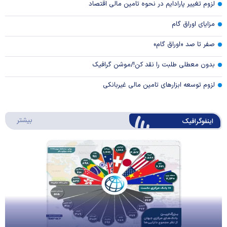
لزوم تغییر پارادایم در نحوه تامین مالی اقتصاد
مزایای اوراق گام
صفر تا صد «اوراق گام»
بدون معطلی طلبت را نقد کن!/موشن گرافیک
لزوم توسعه ابزارهای تامین مالی غیربانکی
درباره 
بیشتر
اینفوگرافیک