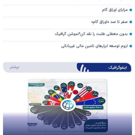
مزایای اوراق گام
صفر تا صد «اوراق گام»
بدون معطلی طلبت را نقد کن!/موشن گرافیک
لزوم توسعه ابزارهای تامین مالی غیربانکی
درباره 
بیشتر
اینفوگرافیک