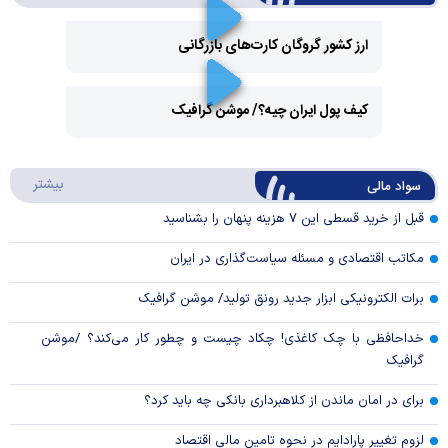
ارز کشور گروگان کارت‌های بازرگانی
Play
کیف پول ایران چیه؟/ موشن گرافیک
Video
Play
درباره
بیشتر
سواد مالی
Video
قبل از خرید قسطی این ۷ هزینه پنهان را بشناسید
مکاتب اقتصادی و مسئله سیاست‌گذاری در ایران
برات الکترونیکی ابزار جدید رونق تولید/ موشن گرافیک
خداحافظی با چک کاغذی! چکاد چیست و چطور کار می‌کند؟ /موشن
گرافیک
برای در امان ماندن از کلاهبرداری بانکی چه باید کرد؟
لزوم تغییر پارادایم در نحوه تامین مالی اقتصاد