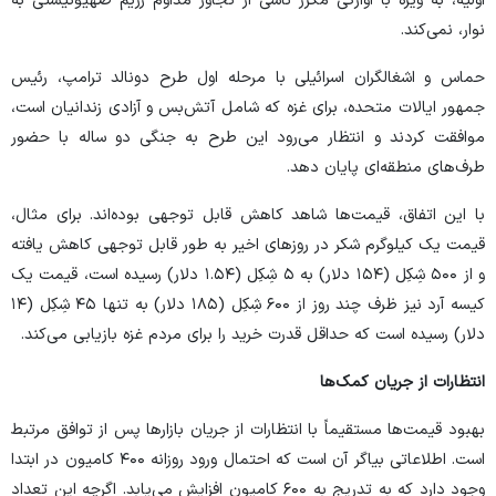
اولیه، به ویژه با آوارگی مکرر ناشی از تجاوز مداوم رژیم صهیونیستی به
نوار، نمی‌کند.
حماس و اشغالگران اسرائیلی با مرحله اول طرح دونالد ترامپ، رئیس
جمهور ایالات متحده، برای غزه که شامل آتش‌بس و آزادی زندانیان است،
موافقت کردند و انتظار می‌رود این طرح به جنگی دو ساله با حضور
طرف‌های منطقه‌ای پایان دهد.
با این اتفاق، قیمت‌ها شاهد کاهش قابل توجهی بوده‌اند. برای مثال،
قیمت یک کیلوگرم شکر در روز‌های اخیر به طور قابل توجهی کاهش یافته
و از ۵۰۰ شِکِل (۱۵۴ دلار) به ۵ شِکِل (۱.۵۴ دلار) رسیده است، قیمت یک
کیسه آرد نیز ظرف چند روز از ۶۰۰ شِکِل (۱۸۵ دلار) به تنها ۴۵ شِکِل (۱۴
دلار) رسیده است که حداقل قدرت خرید را برای مردم غزه بازیابی می‌کند.
انتظارات از جریان کمک‌ها
بهبود قیمت‌ها مستقیماً با انتظارات از جریان بازارها پس از توافق مرتبط
است. اطلاعاتی بیاگر آن است که احتمال ورود روزانه ۴۰۰ کامیون در ابتدا
وجود دارد که به تدریج به ۶۰۰ کامیون افزایش می‌یابد. اگرچه این تعداد