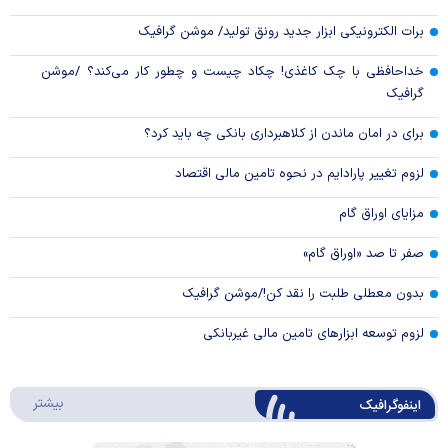
برات الکترونیکی ابزار جدید رونق تولید/ موشن گرافیک
خداحافظی با چک کاغذی! چکاد چیست و چطور کار می‌کند؟ /موشن
گرافیک
برای در امان ماندن از کلاهبرداری بانکی چه باید کرد؟
لزوم تغییر پارادایم در نحوه تامین مالی اقتصاد
مزایای اوراق گام
صفر تا صد «اوراق گام»
بدون معطلی طلبت را نقد کن!/موشن گرافیک
لزوم توسعه ابزارهای تامین مالی غیربانکی
درباره 
بیشتر
اینفوگرافیک