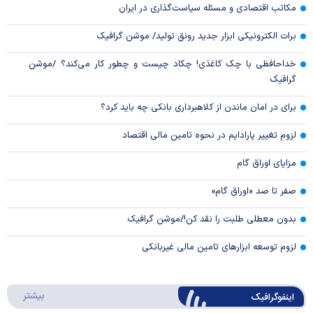
مکاتب اقتصادی و مسئله سیاست‌گذاری در ایران
برات الکترونیکی ابزار جدید رونق تولید/ موشن گرافیک
خداحافظی با چک کاغذی! چکاد چیست و چطور کار می‌کند؟ /موشن
گرافیک
برای در امان ماندن از کلاهبرداری بانکی چه باید کرد؟
لزوم تغییر پارادایم در نحوه تامین مالی اقتصاد
مزایای اوراق گام
صفر تا صد «اوراق گام»
بدون معطلی طلبت را نقد کن!/موشن گرافیک
لزوم توسعه ابزارهای تامین مالی غیربانکی
درباره 
بیشتر
اینفوگرافیک