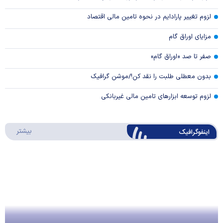
لزوم تغییر پارادایم در نحوه تامین مالی اقتصاد
مزایای اوراق گام
صفر تا صد «اوراق گام»
بدون معطلی طلبت را نقد کن!/موشن گرافیک
لزوم توسعه ابزارهای تامین مالی غیربانکی
درباره 
بیشتر
اینفوگرافیک