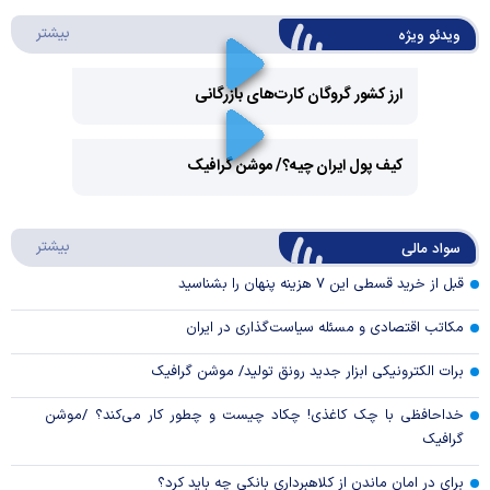
درباره 
بیشتر
ویدئو ویژه
ارز کشور گروگان کارت‌های بازرگانی
Play
کیف پول ایران چیه؟/ موشن گرافیک
Video
Play
درباره
بیشتر
سواد مالی
Video
قبل از خرید قسطی این ۷ هزینه پنهان را بشناسید
مکاتب اقتصادی و مسئله سیاست‌گذاری در ایران
برات الکترونیکی ابزار جدید رونق تولید/ موشن گرافیک
خداحافظی با چک کاغذی! چکاد چیست و چطور کار می‌کند؟ /موشن
گرافیک
برای در امان ماندن از کلاهبرداری بانکی چه باید کرد؟