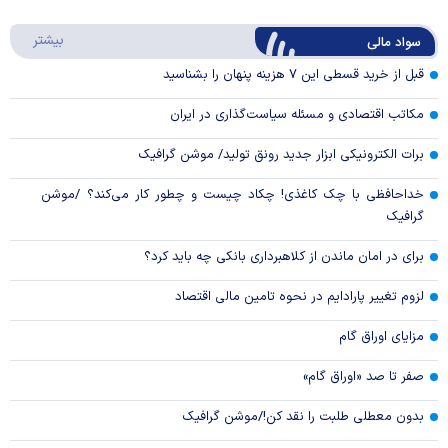
Play
درباره
بیشتر
سواد مالی
Video
قبل از خرید قسطی این ۷ هزینه پنهان را بشناسید
مکاتب اقتصادی و مسئله سیاست‌گذاری در ایران
برات الکترونیکی ابزار جدید رونق تولید/ موشن گرافیک
خداحافظی با چک کاغذی! چکاد چیست و چطور کار می‌کند؟ /موشن
گرافیک
برای در امان ماندن از کلاهبرداری بانکی چه باید کرد؟
لزوم تغییر پارادایم در نحوه تامین مالی اقتصاد
مزایای اوراق گام
صفر تا صد «اوراق گام»
بدون معطلی طلبت را نقد کن!/موشن گرافیک