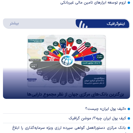
لزوم توسعه ابزارهای تامین مالی غیربانکی
درباره 
بیشتر
اینفوگرافیک
بزرگترین بانک‌های مرکزی جهان از نظر مجموع دارایی‌ها
«کیف پول ایران» چیست؟
کیف پول ایران چیه؟/ موشن گرافیک
بانک مرکزی دستورالعمل گواهی سپرده ارزی ویژه سرمایه‌گذاری را ابلاغ