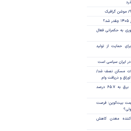
ذرد
؟/ موشن گرافیک
؟
وری به حکمرانی فعال
رای حمایت از تولید
در ایران سیاسی است
لات مسکن نصف شد/
وراق و دریافت وام
تورم فصلی بخش برق به ۶۵.۷ درصد
ی قیمت بیت‌کوین؛ فرصت
ولی؟
دکننده معدن کاهش