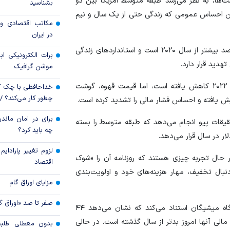
‌ها، به نظر می‌رسد طبقه متوسط آمریکا بین دو
بشناسید
و این احساس عمومی که زندگی حتی از یک سال و نیم
قیمت دلار و یورو م
مکاتب اقتصادی و 
امروز پنجشنبه ۱۵ مرداد ۱۴۰۵
در ایران
سقوط ارزهای صادر
این روزنامه ادعا می‌کند که قیمت کالا‌ها و خدمات ۲۵ درصد بیشتر از سال ۲۰۲۰ است و استاندارد‌های زندگی
برات الکترونیکی اب
کارت‌های بازرگانی
هدید قرار دارد.
موشن گرافیک
این روزنامه می‌گوید: اگرچه نرخ تورم از اوج خود در سال ۲۰۲۲ کاهش یافته است، اما قیمت قهوه، گوشت
خداحافظی با چک ک
چطور کار می‌کند؟ 
یش یافته و احساس فشار مالی را تشدید کرده است.
برای در امان ماندن
قیقات پیو انجام می‌دهد که طبقه متوسط را بسته
چه باید کرد؟
لزوم تغییر پارادای
ر حال تجربه چیزی هستند که روزنامه آن را «شوک
اقتصاد
نبال تخفیف، مهار هزینه‌های خود و اولویت‌بندی
مزایای اوراق گام
صفر تا صد «اوراق گ
این روزنامه به نتایج نظرسنجی اعتماد مصرف‌کننده دانشگاه میشیگان استناد می‌کند که نشان می‌دهد ۴۴
لی آنها امروز بدتر از سال گذشته است. در حالی
بدون معطلی طلبت