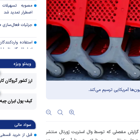
مصوبه تسهیلات 
اضطرار تمدید شد
جزئیات فعال‌سازی «
استفاده واردکنندگا
شد
ویدئو ویژه
رالی وال‌استریت، آسی
ارز کشور گروگان کا
جهان با افزایش 
ن‌ها آمریکایی ترسیم می‌کند.
مواجه است
کیف پول ایران چیه
تأمی
توسط بانک مسکن
پروژه‌ها در اولویت قر
سواد مالی
اولویت‌های بانک
گزارش مفصلی که توسط وال استریت ژورنال منتشر
اقتصاد جنگی