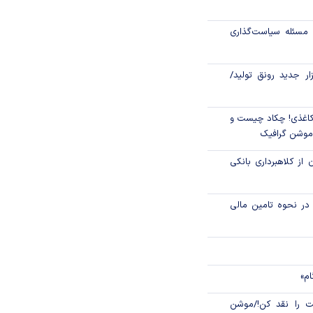
رکز مبادله ایران؛
مسئله سیاست‌گذاری
اتی در سیاهچاله
زار جدید رونق تولید/
اغذی! چکاد چیست و
/موشن گرافیک
 از کلاهبرداری بانکی
م در نحوه تامین مالی
ام»
 را نقد کن!/موشن