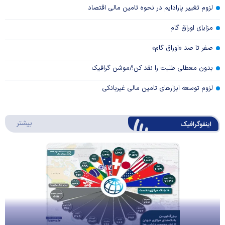
لزوم تغییر پارادایم در نحوه تامین مالی اقتصاد
مزایای اوراق گام
صفر تا صد «اوراق گام»
بدون معطلی طلبت را نقد کن!/موشن گرافیک
لزوم توسعه ابزارهای تامین مالی غیربانکی
درباره 
بیشتر
اینفوگرافیک