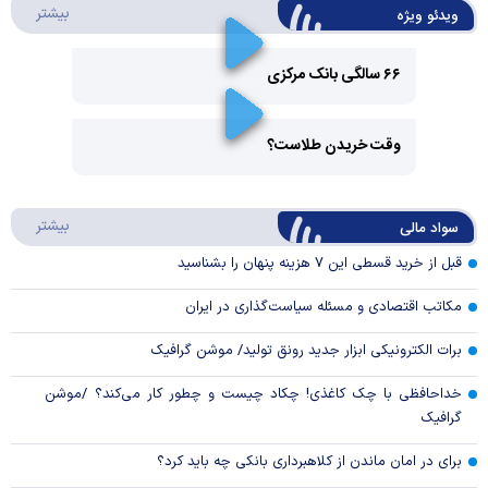
درباره 
بیشتر
ویدئو ویژه
۶۶ سالگی بانک مرکزی
Play
وقت خریدن طلاست؟
Video
Play
درباره
بیشتر
سواد مالی
Video
قبل از خرید قسطی این ۷ هزینه پنهان را بشناسید
مکاتب اقتصادی و مسئله سیاست‌گذاری در ایران
برات الکترونیکی ابزار جدید رونق تولید/ موشن گرافیک
خداحافظی با چک کاغذی! چکاد چیست و چطور کار می‌کند؟ /موشن
گرافیک
برای در امان ماندن از کلاهبرداری بانکی چه باید کرد؟