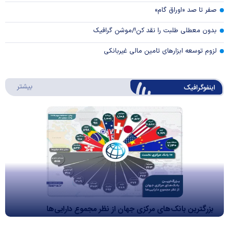
صفر تا صد «اوراق گام»
بدون معطلی طلبت را نقد کن!/موشن گرافیک
لزوم توسعه ابزارهای تامین مالی غیربانکی
درباره 
بیشتر
اینفوگرافیک
بزرگترین بانک‌های مرکزی جهان از نظر مجموع دارایی‌ها