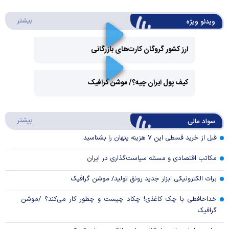
درباره 
بیشتر
ویدئو ویژه
ارز کشور گروگان کارت‌های بازرگانی
Play
کیف پول ایران چیه؟/ موشن گرافیک
Video
Play
درباره
بیشتر
سواد مالی
Video
قبل از خرید قسطی این ۷ هزینه پنهان را بشناسید
مکاتب اقتصادی و مسئله سیاست‌گذاری در ایران
برات الکترونیکی ابزار جدید رونق تولید/ موشن گرافیک
خداحافظی با چک کاغذی! چکاد چیست و چطور کار می‌کند؟ /موشن
گرافیک