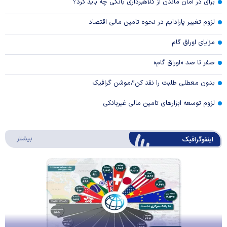
برای در امان ماندن از کلاهبرداری بانکی چه باید کرد؟
لزوم تغییر پارادایم در نحوه تامین مالی اقتصاد
مزایای اوراق گام
صفر تا صد «اوراق گام»
بدون معطلی طلبت را نقد کن!/موشن گرافیک
لزوم توسعه ابزارهای تامین مالی غیربانکی
درباره 
بیشتر
اینفوگرافیک