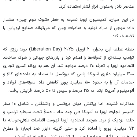
عناصر نادر به‌عنوان ابزار فشار استفاده کرد.
در این میان، کمیسیون اروپا نسبت به خطر «شوک دوم چین» هشدار
داد؛ موجی از مازاد تولید و صادرات چین که می‌تواند صنایع اروپایی را
تضعیف کند.
نقطه عطف این بحران، ۲ آوریل ۲۰۲۵ (Liberation Day) بود؛ روزی که
ترامپ بسته‌ای از تعرفه‌ها را اعلام کرد و بازار‌های جهانی را شوکه ساخت.
اتحادیه اروپا با تعرفه ۲۰ درصد مواجه شد، آن هم به بهانه کسری تجاری
۳۰۰ میلیارد دلاری آمریکا؛ رقمی که بروکسل با استناد به داده‌های کالا و
خدمات آن را به حدود ۵۰ میلیارد یورو کاهش داد. تعرفه‌های فولاد و
آلومینیوم آمریکا ابتدا به ۲۵ درصد و سپس تا ۵۰ درصد افزایش یافت.
مذاکرات فشرده، اما پرتنش میان بروکسل و واشنگتن ــ شامل ۱۰ سفر
کمیسر تجارت اروپا به آمریکا طی چند ماه ــ عملاً تحت سیطره ترامپ و
حلقه نزدیک او بود. هرچند اتحادیه اروپا فهرست اقدامات تلافی‌جویانه تا
۷۲ میلیارد یورو را آماده کرد و حتی گزینه «ابزار ضد اجبار» را مطرح
ساخت، اما نگرانی صنایع اروپایی از تشدید تنش مانع اجرای آن شد.