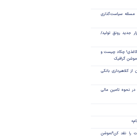
یر تولید؛ «گواهی
کند؟
مسئله سیاست‌گذاری
 فراز قله دماوند به
زار جدید رونق تولید/
اغذی! چکاد چیست و
/موشن گرافیک
 از کلاهبرداری بانکی
م در نحوه تامین مالی
ام»
 را نقد کن!/موشن