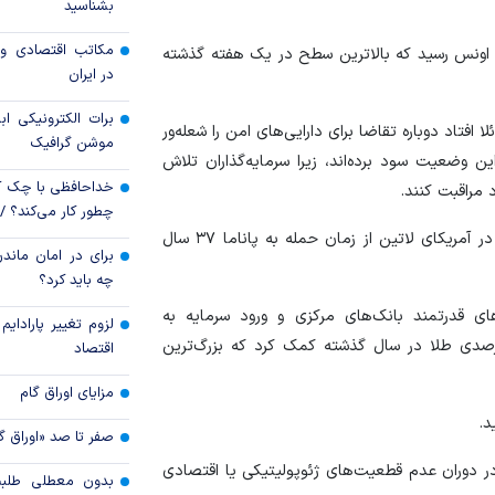
بشناسید
ارزهای راکد در مس
سپرده ارزی» چه می‌
مکاتب اقتصادی و 
۸۹ دلار افزایش به ۴۴۲۱.۹۰۰ دلار در هر اونس رسید که بالاترین سطح در یک هفته گذشته
در ایران
پرچم بانک سرمایه بر
اهتزاز درآمد
برات الکترونیکی اب
لا افتاد دوباره تقاضا برای دارایی‌های امن را شعله‌ور
موشن گرافیک
ین وضعیت سود برده‌اند، زیرا سرمایه‌گذاران تلاش
خداحافظی با چک ک
د مراقبت کنند.
چطور کار می‌کند؟ 
این اقدام آمریکا اقدامی که جنجالی‌ترین مداخله واشنگتن در آمریکای لاتین از زمان حمله به پاناما ۳۷ سال
برای در امان ماندن
چه باید کرد؟
ای قدرتمند بانک‌های مرکزی و ورود سرمایه به
لزوم تغییر پارادای
های قابل معامله در بورس (ETF)، به رشد ۶۴ درصدی طلا در سال گذشته کمک کرد که بزرگ‌ترین
اقتصاد
مزایای اوراق گام
صفر تا صد «اوراق گ
در دوران عدم قطعیت‌های ژئوپولیتیکی یا اقتصادی
بدون معطلی طلبت