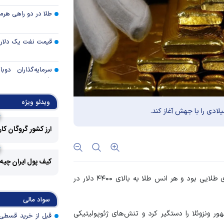
طلا در دو راهی هرمز 
قیمت نفت یک دلار ب
سرمایه‌گذاران دوب
رفتند
شوک جدید در بازار کا
ویدئو ویژه
یلادی را با جهش آغاز کند.
ارز کشور گروگان کا
تأمین مالی بازساز
دوش بانک‌ها باشد
چگونه دیپلماسی ع
کیف پول ایران چیه
بازار‌های جهانی را آر
؛ اولین روز بازار‌های طلا در سال جدید میلادی طلایی بود و هر انس طلا به بالای ۴۴۰۰ دلار در
صیانت از صندوق
سواد مالی
بیمه‌ای؛ ضرورتی ب
عمومی و پایداری ما
ور ونزوئلا را دستگیر کرد و تنش‌های ژئوپولیتیکی