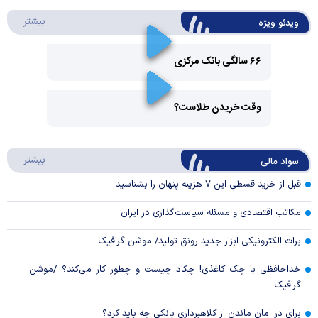
درباره 
بیشتر
ویدئو ویژه
۶۶ سالگی بانک مرکزی
Play
وقت خریدن طلاست؟
Video
Play
درباره
بیشتر
سواد مالی
Video
قبل از خرید قسطی این ۷ هزینه پنهان را بشناسید
مکاتب اقتصادی و مسئله سیاست‌گذاری در ایران
برات الکترونیکی ابزار جدید رونق تولید/ موشن گرافیک
خداحافظی با چک کاغذی! چکاد چیست و چطور کار می‌کند؟ /موشن
گرافیک
برای در امان ماندن از کلاهبرداری بانکی چه باید کرد؟