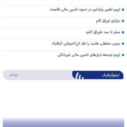
لزوم تغییر پارادایم در نحوه تامین مالی اقتصاد
مزایای اوراق گام
صفر تا صد «اوراق گام»
بدون معطلی طلبت را نقد کن!/موشن گرافیک
لزوم توسعه ابزارهای تامین مالی غیربانکی
درباره 
بیشتر
اینفوگرافیک