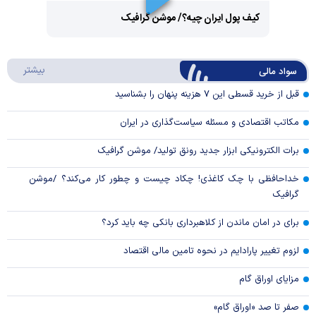
Play
کیف پول ایران چیه؟/ موشن گرافیک
Video
Play
درباره
بیشتر
سواد مالی
Video
قبل از خرید قسطی این ۷ هزینه پنهان را بشناسید
مکاتب اقتصادی و مسئله سیاست‌گذاری در ایران
برات الکترونیکی ابزار جدید رونق تولید/ موشن گرافیک
خداحافظی با چک کاغذی! چکاد چیست و چطور کار می‌کند؟ /موشن
گرافیک
برای در امان ماندن از کلاهبرداری بانکی چه باید کرد؟
لزوم تغییر پارادایم در نحوه تامین مالی اقتصاد
مزایای اوراق گام
صفر تا صد «اوراق گام»