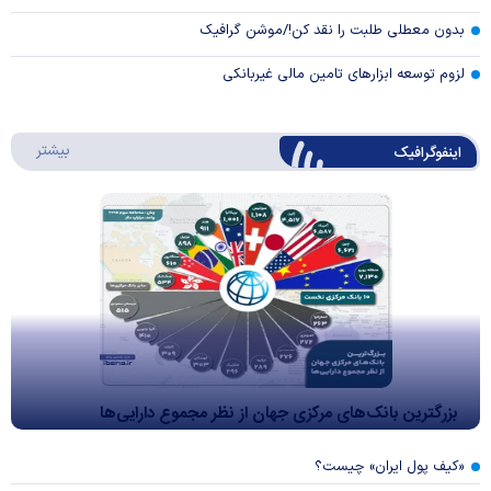
بدون معطلی طلبت را نقد کن!/موشن گرافیک
لزوم توسعه ابزارهای تامین مالی غیربانکی
درباره 
بیشتر
اینفوگرافیک
بزرگترین بانک‌های مرکزی جهان از نظر مجموع دارایی‌ها
«کیف پول ایران» چیست؟