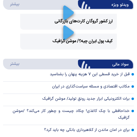
درباره 
بیشتر
ویدئو ویژه
ارز کشور گروگان کارت‌های بازرگانی
Play
کیف پول ایران چیه؟/ موشن گرافیک
Video
Play
درباره
بیشتر
سواد مالی
Video
قبل از خرید قسطی این ۷ هزینه پنهان را بشناسید
مکاتب اقتصادی و مسئله سیاست‌گذاری در ایران
برات الکترونیکی ابزار جدید رونق تولید/ موشن گرافیک
خداحافظی با چک کاغذی! چکاد چیست و چطور کار می‌کند؟ /موشن
گرافیک
برای در امان ماندن از کلاهبرداری بانکی چه باید کرد؟