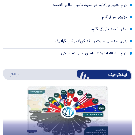
لزوم تغییر پارادایم در نحوه تامین مالی اقتصاد
مزایای اوراق گام
صفر تا صد «اوراق گام»
بدون معطلی طلبت را نقد کن!/موشن گرافیک
لزوم توسعه ابزارهای تامین مالی غیربانکی
درباره 
بیشتر
اینفوگرافیک