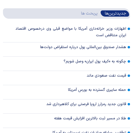
جدیدترین‌ها
پربحث ها
اظهارات وزیر خزانه‌داری آمریکا با مواضع قبلی وی درخصوص اقتصاد
ایران متناقض است
هشدار صندوق بین‌المللی پول درباره استقراض دولت‌ها
چگونه به «کیف پول ایران» وصل شویم؟
قیمت نفت صعودی ماند
حمله سایبری گسترده به بورس آمریکا
قانون جدید رمزارز اروپا فرصتی برای کلاهبرداری شد
طلا در مسیر ثبت بالاترین افزایش قیمت هفته
توقف بی‌سابقه صادرات نفت عربستان به آمریکا