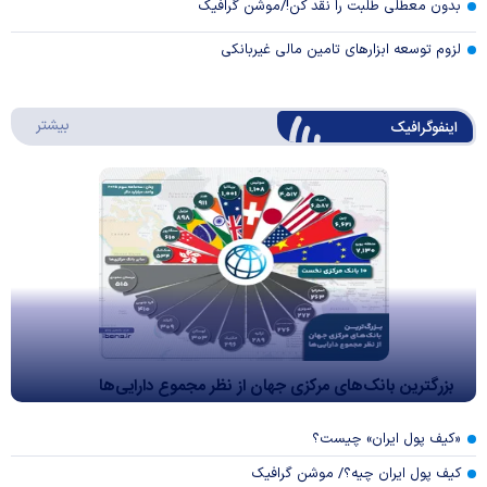
بدون معطلی طلبت را نقد کن!/موشن گرافیک
لزوم توسعه ابزارهای تامین مالی غیربانکی
درباره 
بیشتر
اینفوگرافیک
بزرگترین بانک‌های مرکزی جهان از نظر مجموع دارایی‌ها
«کیف پول ایران» چیست؟
کیف پول ایران چیه؟/ موشن گرافیک