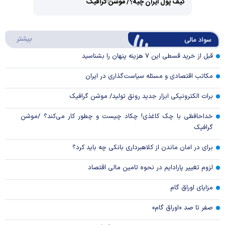
کیف پول ایران چیه؟/ موشن گرافیک
Video
Play
درباره
بیشتر
سواد مالی
Video
قبل از خرید قسطی این ۷ هزینه پنهان را بشناسید
مکاتب اقتصادی و مسئله سیاست‌گذاری در ایران
برات الکترونیکی ابزار جدید رونق تولید/ موشن گرافیک
خداحافظی با چک کاغذی! چکاد چیست و چطور کار می‌کند؟ /موشن
گرافیک
برای در امان ماندن از کلاهبرداری بانکی چه باید کرد؟
لزوم تغییر پارادایم در نحوه تامین مالی اقتصاد
مزایای اوراق گام
صفر تا صد «اوراق گام»