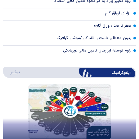
لزوم تغییر پارادایم در نحوه تامین مالی اقتصاد
مزایای اوراق گام
صفر تا صد «اوراق گام»
بدون معطلی طلبت را نقد کن!/موشن گرافیک
لزوم توسعه ابزارهای تامین مالی غیربانکی
درباره 
بیشتر
اینفوگرافیک