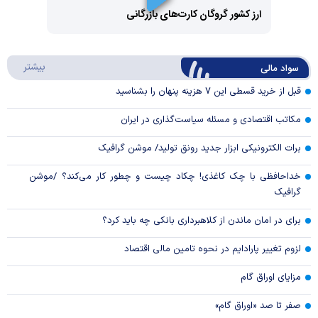
Video
ارز کشور گروگان کارت‌های بازرگانی
Play
درباره
بیشتر
سواد مالی
Video
قبل از خرید قسطی این ۷ هزینه پنهان را بشناسید
مکاتب اقتصادی و مسئله سیاست‌گذاری در ایران
برات الکترونیکی ابزار جدید رونق تولید/ موشن گرافیک
خداحافظی با چک کاغذی! چکاد چیست و چطور کار می‌کند؟ /موشن
گرافیک
برای در امان ماندن از کلاهبرداری بانکی چه باید کرد؟
لزوم تغییر پارادایم در نحوه تامین مالی اقتصاد
مزایای اوراق گام
صفر تا صد «اوراق گام»