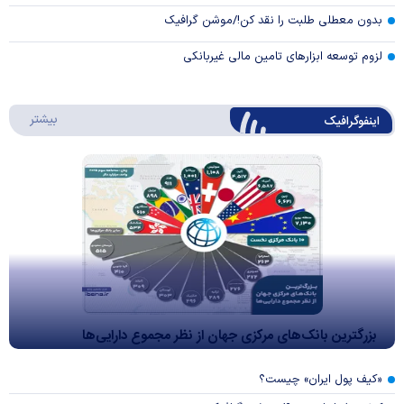
بدون معطلی طلبت را نقد کن!/موشن گرافیک
لزوم توسعه ابزارهای تامین مالی غیربانکی
درباره 
بیشتر
اینفوگرافیک
بزرگترین بانک‌های مرکزی جهان از نظر مجموع دارایی‌ها
«کیف پول ایران» چیست؟