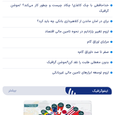
خداحافظی با چک کاغذی! چکاد چیست و چطور کار می‌کند؟ /موشن
گرافیک
برای در امان ماندن از کلاهبرداری بانکی چه باید کرد؟
لزوم تغییر پارادایم در نحوه تامین مالی اقتصاد
مزایای اوراق گام
صفر تا صد «اوراق گام»
بدون معطلی طلبت را نقد کن!/موشن گرافیک
لزوم توسعه ابزارهای تامین مالی غیربانکی
درباره 
بیشتر
اینفوگرافیک