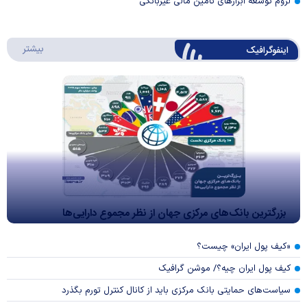
لزوم توسعه ابزارهای تامین مالی غیربانکی
درباره 
بیشتر
اینفوگرافیک
بزرگترین بانک‌های مرکزی جهان از نظر مجموع دارایی‌ها
«کیف پول ایران» چیست؟
کیف پول ایران چیه؟/ موشن گرافیک
سیاست‌های حمایتی بانک مرکزی باید از کانال کنترل تورم بگذرد