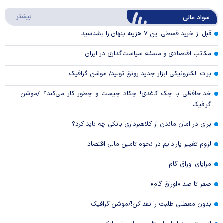
Play
درباره
بیشتر
سواد مالی
Video
قبل از خرید قسطی این ۷ هزینه پنهان را بشناسید
مکاتب اقتصادی و مسئله سیاست‌گذاری در ایران
برات الکترونیکی ابزار جدید رونق تولید/ موشن گرافیک
خداحافظی با چک کاغذی! چکاد چیست و چطور کار می‌کند؟ /موشن
گرافیک
برای در امان ماندن از کلاهبرداری بانکی چه باید کرد؟
لزوم تغییر پارادایم در نحوه تامین مالی اقتصاد
مزایای اوراق گام
صفر تا صد «اوراق گام»
بدون معطلی طلبت را نقد کن!/موشن گرافیک