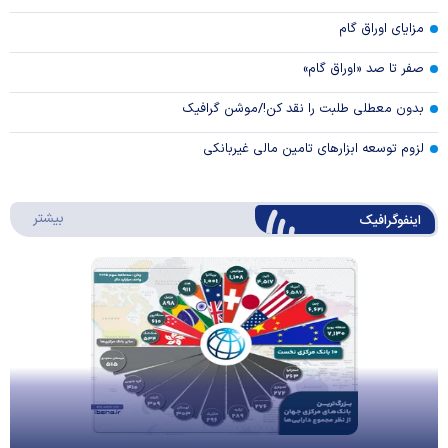
مزایای اوراق گام
صفر تا صد «اوراق گام»
بدون معطلی طلبت را نقد کن!/موشن گرافیک
لزوم توسعه ابزارهای تامین مالی غیربانکی
درباره 
بیشتر
اینفوگرافیک