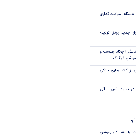
اص شدند؟
مسئله سیاست‌گذاری
جدید مالیاتی برای
ن انتقال ارز
زار جدید رونق تولید/
اغذی! چکاد چیست و
/موشن گرافیک
 از کلاهبرداری بانکی
م در نحوه تامین مالی
ام»
 را نقد کن!/موشن