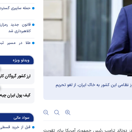
حمله سایبری گسترده
قانون جدید رمزارز
کلاهبرداری شد
طلا در مسیر ثبت 
قیمت هفته
ویدئو ویژه
توقف بی‌سابقه صا
به آمریکا
ارز کشور گروگان کا
چرا گاز در اروپا گرا
وز نظامی این کشور به خاک ایران، از لغو تحریم
کیف پول ایران چیه
مزیت رقابتی آینده
عوارض هرمز؛ فرصت 
سواد مالی
امنیت دریایی به درآم
: دونالد ترامپ رئیس جمهوری آمریکا برای تقویت
کدام گروه‌های کالا