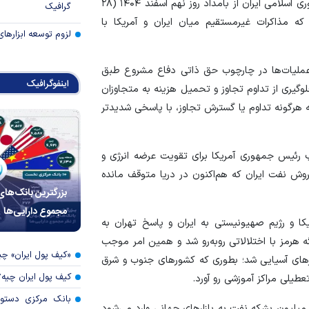
تجاوز نظامی مشترک آمریکا و رژیم صهیونیستی علیه جمهوری اسلامی ایران از بامداد روز نهم اسفند ۱۴۰۴ (۲۸
گرافیک
رفت که مذاکرات غیرمستقیم میان ایران و آمریکا با
لزوم توسعه ابزارهای
 عملیات‌ها در چارچوب حق ذاتی دفاع مشروع طبق
اینفوگرافیک
 جلوگیری از تداوم تجاوز و تحمیل هزینه به متجاوزان
 هرگونه تداوم یا گسترش تجاوز، با پاسخی شدیدتر
 رئیس جمهوری آمریکا برای تقویت عرضه انرژی و
وش نفت ایران که هم‌اکنون در دریا متوقف مانده
بزرگترین بانک‌های
مجموع دارایی‌ها
ا و رژیم صهیونیستی به ایران و پاسخ تهران به
ه هرمز با اختلالاتی رو‌به‌رو شد و همین امر موجب
«کیف پول ایران» 
های آسیایی شد؛ بطوری که کشور‌های جنوب و شرق
کیف پول ایران چیه
تعطیلی مراکز آموزشی رو آورد.
بانک مرکزی دستور
ی در شبکه اجتماعی ایکس، افزود: با این اقدام حدود ۱۴۰ میلیون بشکه نفت به بازار‌های جهانی وارد می‌شود