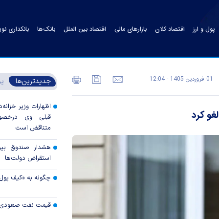
پول و ارز
اقتصاد کلان
بازارهای مالی
اقتصاد بین الملل
بانک‌ها
بانکداری نو
01 فروردين 1405 - 12:04
جدیدترین‌ها
پر
اظهارات وزیر خزانه‌د
قبلی وی درخصوص
متناقض است
هشدار صندوق بین‌ا
استقراض دولت‌ها
چگونه به «کیف پول
قیمت نفت صعودی 