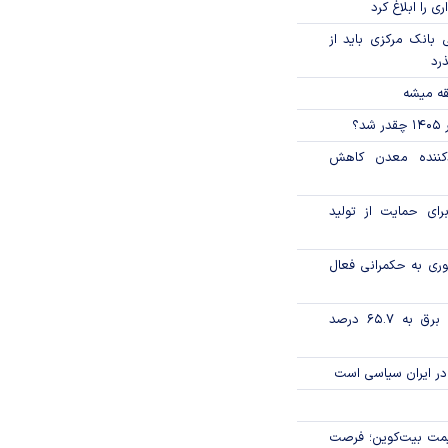
ی را ابلاغ کرد
بانک مرکزی باید از
ذرد
قه میشه
؟
دکننده معدن کاهش
رای حمایت از تولید
وری به حکمرانی فعال
تورم فصلی بخش برق به ۶۵.۷ درصد
در ایران سیاسی است
ی قیمت بیت‌کوین؛ فرصت