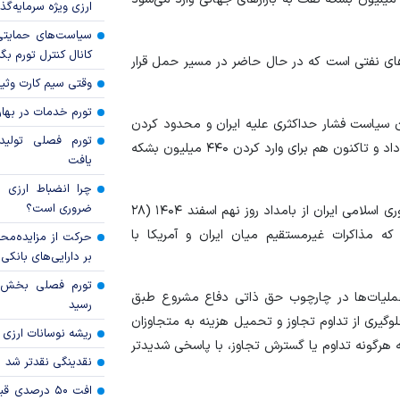
ارزی ویژه سرمایه‌گذار
سیاست‌های حمایتی 
کانال کنترل تورم بگ
ای نفتی است که در حال حاضر در مسیر حمل قرار
وقتی سیم کارت وثی
تورم خدمات در بهار ۱۴۰۵ چقدر شد
سیاست فشار حداکثری علیه ایران و محدود کردن
تورم فصلی تولی
دسترسی این کشور به نظام مالی بین‌المللی را ادامه خواهد داد و تاکنون هم برای وارد کردن ۴۴۰ میلیون بشکه
یافت
چرا انضباط ارزی ب
ضروری است؟
تجاوز نظامی مشترک آمریکا و رژیم صهیونیستی علیه جمهوری اسلامی ایران از بامداد روز نهم اسفند ۱۴۰۴ (۲۸
رفت که مذاکرات غیرمستقیم میان ایران و آمریکا با
حرکت از مزایده‌مح
بر دارایی‌های بانکی
 عملیات‌ها در چارچوب حق ذاتی دفاع مشروع طبق
رسید
 جلوگیری از تداوم تجاوز و تحمیل هزینه به متجاوزان
ریشه نوسانات ارزی 
 هرگونه تداوم یا گسترش تجاوز، با پاسخی شدیدتر
نقدینگی نقدتر شد
افت ۵۰ درصد