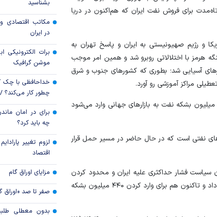
بشناسید
رویه جدید ارز اشخ
ه‌مدت برای فروش نفت ایران که هم‌اکنون در دریا
مکاتب اقتصادی و 
جزئیات دستورالعمل 
در ایران
تسعیر ارز واردات بدو
ا و رژیم صهیونیستی به ایران و پاسخ تهران به
برات الکترونیکی اب
نگه هرمز با اختلالاتی روبرو شد و همین امر موجب
موشن گرافیک
ای آسیایی شد؛ بطوری که کشورهای جنوب و شرق
خداحافظی با چک ک
تعطیلی مراکز آموزشی رو آورد.
چطور کار می‌کند؟ 
ی در شبکه اجتماعی ایکس، افزود: با این اقدام حدود ۱۴۰ میلیون بشکه نفت به بازارهای جهانی وارد می‌شود
برای در امان ماندن
چه باید کرد؟
ای نفتی است که در حال حاضر در مسیر حمل قرار
لزوم تغییر پارادای
اقتصاد
مزایای اوراق گام
سیاست فشار حداکثری علیه ایران و محدود کردن
دسترسی این کشور به نظام مالی بین‌المللی را ادامه خواهد داد و تاکنون هم برای وارد کردن ۴۴۰ میلیون بشکه
صفر تا صد «اوراق گ
بدون معطلی طلبت